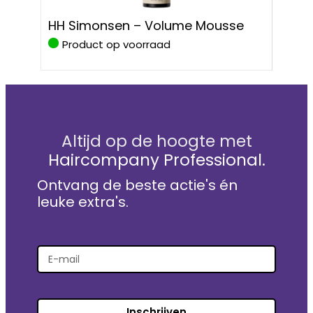
HH S
HH Simonsen – Volume Mousse
Prote
Product op voorraad
Pro
Altijd op de hoogte met
Haircompany Professional.
Ontvang de beste actie's én
leuke extra's.
Inschrijven