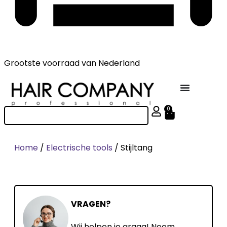
Grootste voorraad
van Nederland
0
Home
/
Electrische tools
/ Stijltang
VRAGEN?
Wij helpen je graag! Neem