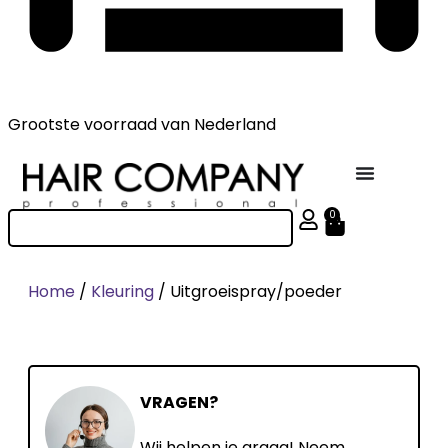
Grootste voorraad
van Nederland
0
Home
/
Kleuring
/ Uitgroeispray/poeder
VRAGEN?
Wij helpen je graag! Neem