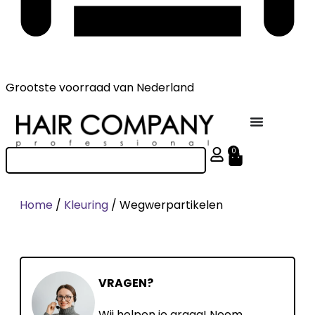
Grootste voorraad
van Nederland
0
Home
/
Kleuring
/ Wegwerpartikelen
VRAGEN?
Wij helpen je graag! Neem