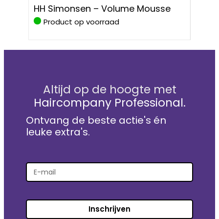
HH S
HH Simonsen – Volume Mousse
Prote
Product op voorraad
Pro
Altijd op de hoogte met
Haircompany Professional.
Ontvang de beste actie's én
leuke extra's.
Inschrijven