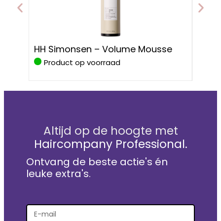
HH S
HH Simonsen – Volume Mousse
Prote
Product op voorraad
Pro
Altijd op de hoogte met
Haircompany Professional.
Ontvang de beste actie's én
leuke extra's.