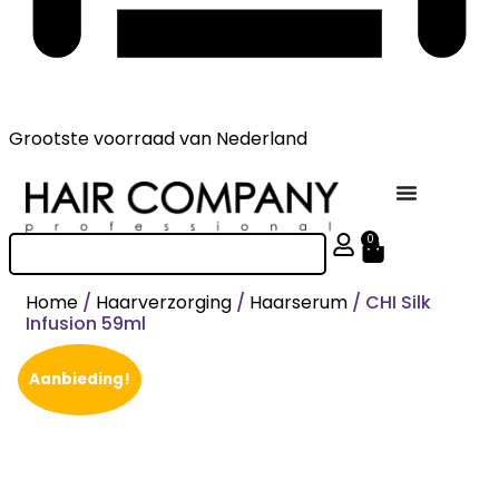
Grootste voorraad
van Nederland
0
Home
/
Haarverzorging
/
Haarserum
/ CHI Silk
Infusion 59ml
Aanbieding!