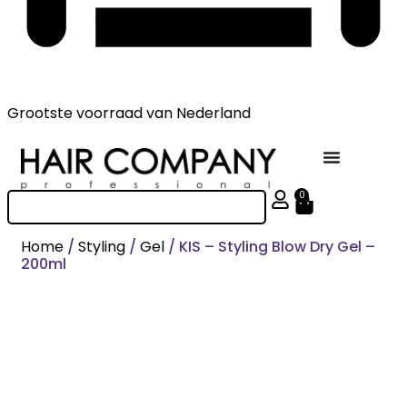
Grootste voorraad
van Nederland
0
Home
/
Styling
/
Gel
/ KIS – Styling Blow Dry Gel –
200ml