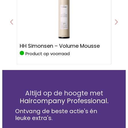
HH S
HH Simonsen – Volume Mousse
Prote
Product op voorraad
Pro
Altijd op de hoogte met
Haircompany Professional.
Ontvang de beste actie's én
leuke extra's.