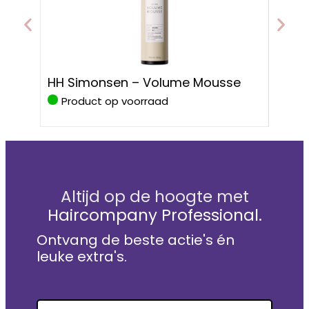
HH S
HH Simonsen – Volume Mousse
Prote
Product op voorraad
Pro
Altijd op de hoogte met
Haircompany Professional.
Ontvang de beste actie's én
leuke extra's.