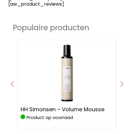
[aw_product_reviews]
Populaire producten
HH S
HH Simonsen – Volume Mousse
Prote
Product op voorraad
Pro