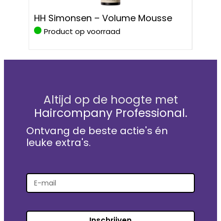
HH S
HH Simonsen – Volume Mousse
Prote
Product op voorraad
Pro
Altijd op de hoogte met
Haircompany Professional.
Ontvang de beste actie's én
leuke extra's.
Inschrijven