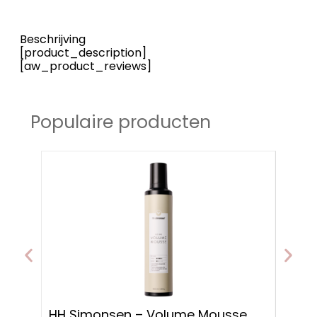
Beschrijving
[product_description]
[aw_product_reviews]
Populaire producten
HH S
HH Simonsen – Volume Mousse