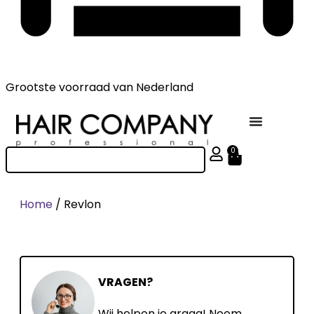
Grootste voorraad
van Nederland
0
Home
/ Revlon
VRAGEN?
Wij helpen je graag! Neem