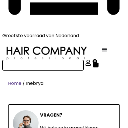
Grootste voorraad
van Nederland
0
Home
/ Inebrya
VRAGEN?
Wij helpen je graag! Neem