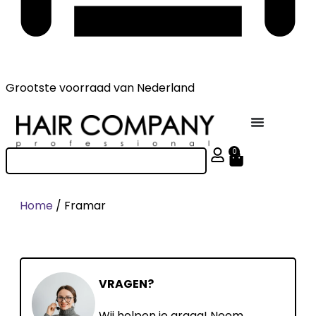
Grootste voorraad
van Nederland
0
Home
/ Framar
VRAGEN?
Wij helpen je graag! Neem